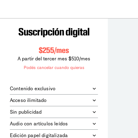
Suscripción digital
$255/mes
A partir del tercer mes $510/mes
Podés cancelar cuando quieras
Contenido exclusivo
Además de leer todos los contenidos
Acceso ilimitado
digitales de
la diaria
, podrás acceder a
los contenidos de Le Monde
Accedés sin límites a todos nuestros
Sin publicidad
diplomatique.
contenidos.
Navegá el sitio web sin espacios
Audio con artículos leídos
publicitarios.
Podrás escuchar los principales
Edición papel digitalizada
artículos del día, leídos por nuestro