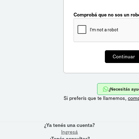
Comprobá que no sos un rob
¿Necesitás ayu
Si preferís que te llamemos,
comp
¿Ya tenés una cuenta?
Ingresá
¿Tenés consultas?