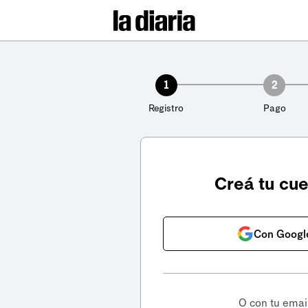
1
2
Registro
Pago
Creá tu cu
Con Googl
O con tu emai