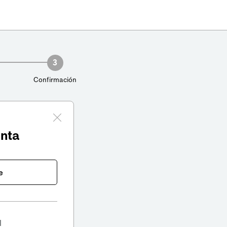
3
Confirmación
enta
e
l