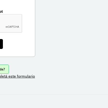
ot
da?
letá este formulario