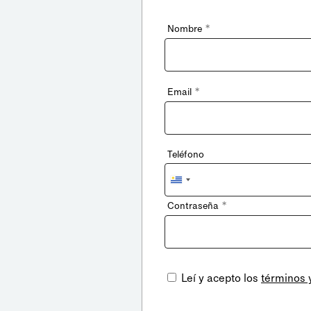
*
Nombre
*
Email
Teléfono
Uruguay
+598
*
Contraseña
Leí y acepto los
términos 