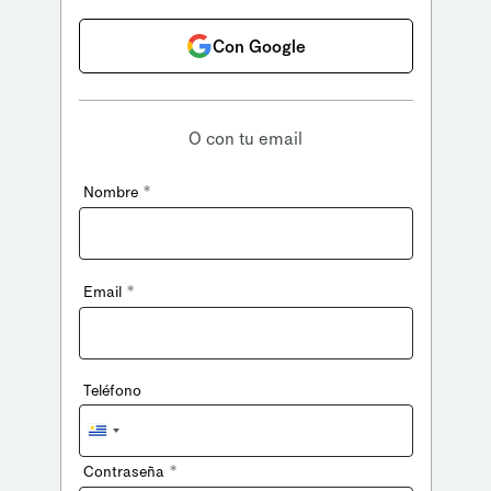
Con Google
O con tu email
*
Nombre
*
Email
Teléfono
Uruguay
+598
*
Contraseña