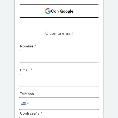
Con Google
O con tu email
*
Nombre
*
Email
Teléfono
Uruguay
+598
*
Contraseña