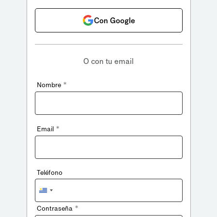
Con Google
O con tu email
*
Nombre
*
Email
Teléfono
Uruguay
+598
*
Contraseña