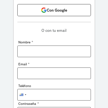
Con Google
O con tu email
*
Nombre
*
Email
Teléfono
Uruguay
+598
*
Contraseña