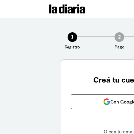
1
2
Registro
Pago
Creá tu cu
Con Googl
O con tu emai