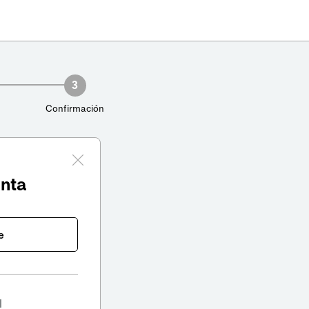
3
Confirmación
enta
e
l