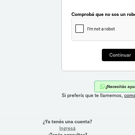
Comprobá que no sos un rob
¿Necesitás ayu
Si preferís que te llamemos,
comp
¿Ya tenés una cuenta?
Ingresá
¿Tenés consultas?