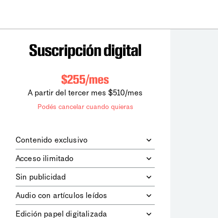
Suscripción digital
$255/mes
A partir del tercer mes $510/mes
Podés cancelar cuando quieras
Contenido exclusivo
Además de leer todos los contenidos
Acceso ilimitado
digitales de
la diaria
, podrás acceder a
los contenidos de Le Monde
Accedés sin límites a todos nuestros
Sin publicidad
diplomatique.
contenidos.
Navegá el sitio web sin espacios
Audio con artículos leídos
publicitarios.
Podrás escuchar los principales
Edición papel digitalizada
artículos del día, leídos por nuestro