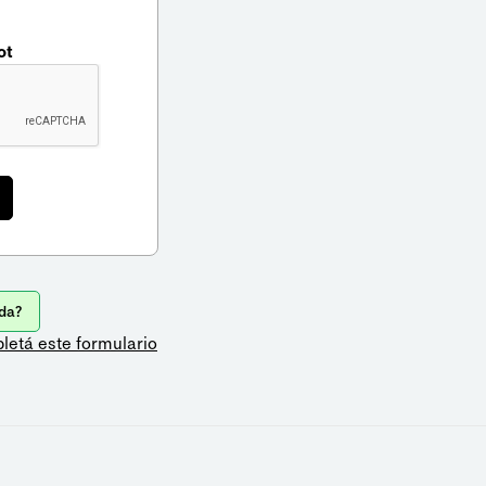
ot
da?
letá este formulario