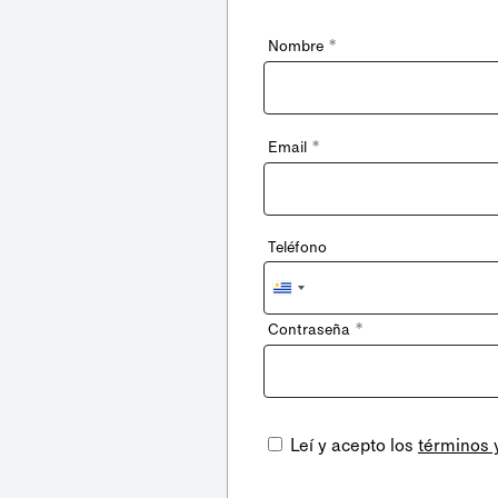
*
Nombre
*
Email
Teléfono
Uruguay
+598
*
Contraseña
Leí y acepto los
términos 