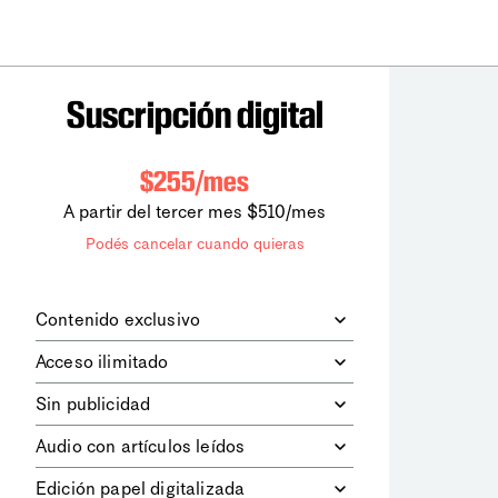
Suscripción digital
$255/mes
A partir del tercer mes $510/mes
Podés cancelar cuando quieras
Contenido exclusivo
Además de leer todos los contenidos
Acceso ilimitado
digitales de
la diaria
, podrás acceder a
los contenidos de Le Monde
Accedés sin límites a todos nuestros
Sin publicidad
diplomatique.
contenidos.
Navegá el sitio web sin espacios
Audio con artículos leídos
publicitarios.
Podrás escuchar los principales
Edición papel digitalizada
artículos del día, leídos por nuestro