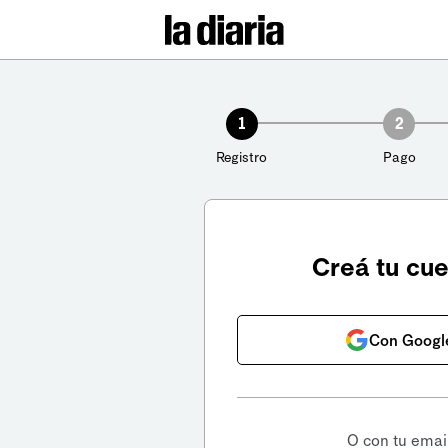
1
2
Registro
Pago
Creá tu cu
Con Googl
O con tu emai