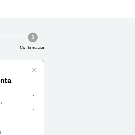
3
Confirmación
enta
e
l