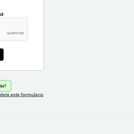
ot
da?
letá este formulario