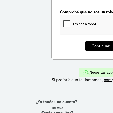
Comprobá que no sos un rob
¿Necesitás ayu
Si preferís que te llamemos,
comp
¿Ya tenés una cuenta?
Ingresá
¿Tenés consultas?