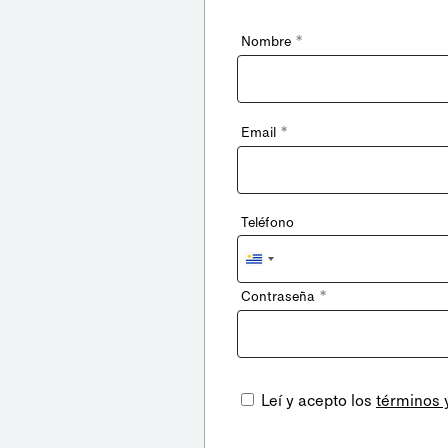
*
Nombre
*
Email
Teléfono
Uruguay
+598
*
Contraseña
Leí y acepto los
términos 