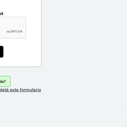
ot
da?
letá este formulario