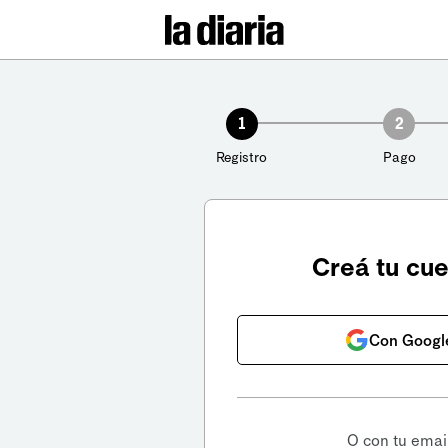
1
2
Registro
Pago
Creá tu cu
Con Googl
O con tu emai