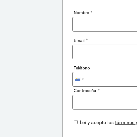
*
Nombre
*
Email
Teléfono
Uruguay
+598
*
Contraseña
Leí y acepto los
términos 