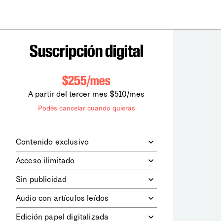
Suscripción digital
$255/mes
A partir del tercer mes $510/mes
Podés cancelar cuando quieras
Contenido exclusivo
Además de leer todos los contenidos
Acceso ilimitado
digitales de
la diaria
, podrás acceder a
los contenidos de Le Monde
Accedés sin límites a todos nuestros
Sin publicidad
diplomatique.
contenidos.
Navegá el sitio web sin espacios
Audio con artículos leídos
publicitarios.
Podrás escuchar los principales
Edición papel digitalizada
artículos del día, leídos por nuestro