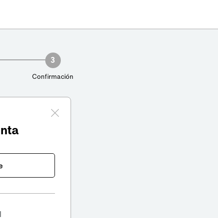
3
Confirmación
enta
e
l