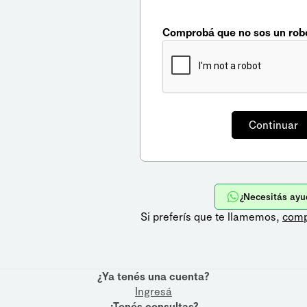
Comprobá que no sos un rob
¿Necesitás ayu
Si preferís que te llamemos,
comp
¿Ya tenés una cuenta?
Ingresá
¿Tenés consultas?