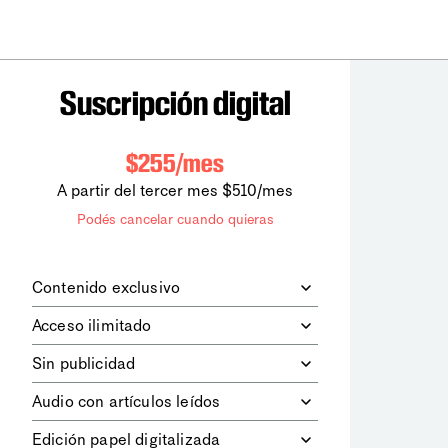
Suscripción digital
$255/mes
A partir del tercer mes $510/mes
Podés cancelar cuando quieras
Contenido exclusivo
Además de leer todos los contenidos
Acceso ilimitado
digitales de
la diaria
, podrás acceder a
los contenidos de Le Monde
Accedés sin límites a todos nuestros
Sin publicidad
diplomatique.
contenidos.
Navegá el sitio web sin espacios
Audio con artículos leídos
publicitarios.
Podrás escuchar los principales
Edición papel digitalizada
artículos del día, leídos por nuestro