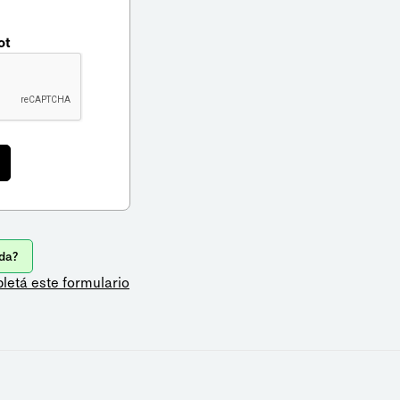
ot
da?
letá este formulario