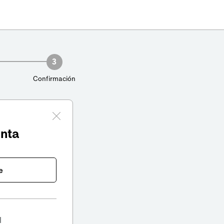
3
Confirmación
enta
e
l