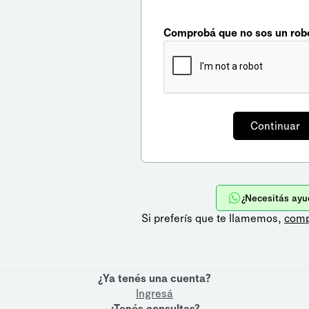
Comprobá que no sos un rob
¿Necesitás ayu
Si preferís que te llamemos,
comp
¿Ya tenés una cuenta?
Ingresá
¿Tenés consultas?