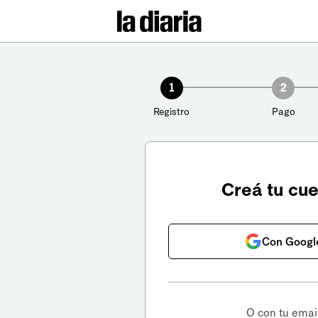
1
2
Registro
Pago
Creá tu cu
Con Googl
O con tu emai