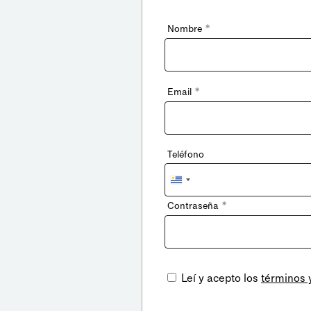
*
Nombre
*
Email
Teléfono
Uruguay
+598
*
Contraseña
Leí y acepto los
términos 