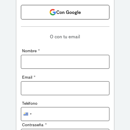
Con Google
O con tu email
*
Nombre
*
Email
Teléfono
Uruguay
+598
*
Contraseña