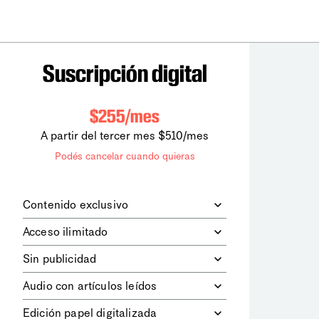
Suscripción digital
$255/mes
A partir del tercer mes $510/mes
Podés cancelar cuando quieras
Contenido exclusivo
Además de leer todos los contenidos
Acceso ilimitado
digitales de
la diaria
, podrás acceder a
los contenidos de Le Monde
Accedés sin límites a todos nuestros
Sin publicidad
diplomatique.
contenidos.
Navegá el sitio web sin espacios
Audio con artículos leídos
publicitarios.
Podrás escuchar los principales
Edición papel digitalizada
artículos del día, leídos por nuestro