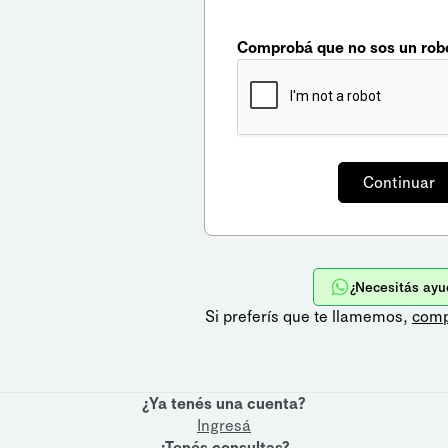
Comprobá que no sos un rob
¿Necesitás ayu
Si preferís que te llamemos,
comp
¿Ya tenés una cuenta?
Ingresá
¿Tenés consultas?