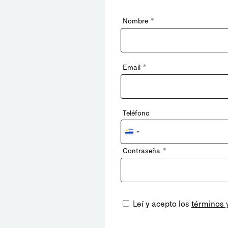
*
Nombre
*
Email
Teléfono
Uruguay
+598
*
Contraseña
Leí y acepto los
términos 