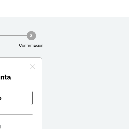
3
Confirmación
enta
e
l