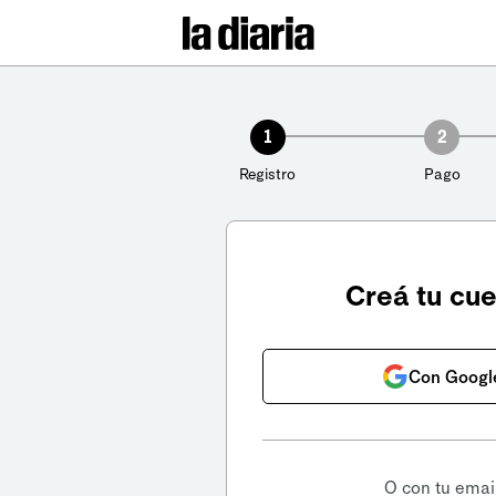
1
2
Registro
Pago
Creá tu cu
Con Googl
O con tu emai