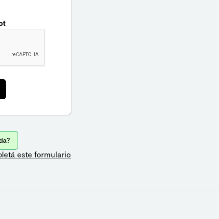
ot
da?
letá este formulario