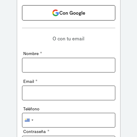
Con Google
O con tu email
*
Nombre
*
Email
Teléfono
Uruguay
+598
*
Contraseña