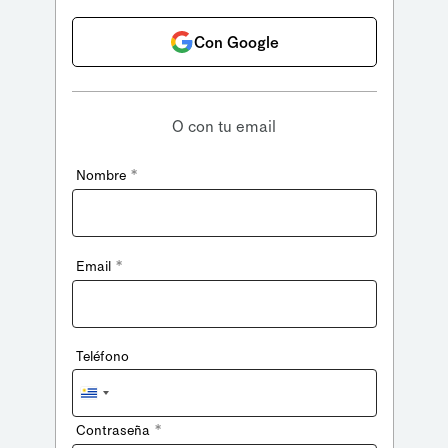
Con Google
O con tu email
*
Nombre
*
Email
Teléfono
Uruguay
+598
*
Contraseña