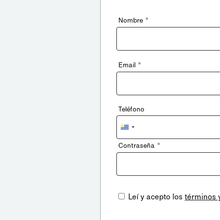
*
Nombre
*
Email
Teléfono
Uruguay
+598
*
Contraseña
Leí y acepto los
términos 