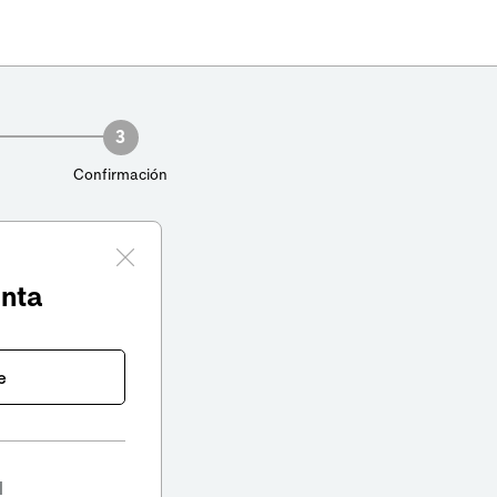
3
Confirmación
enta
e
l