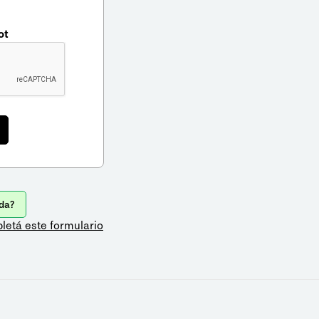
ot
da?
letá este formulario