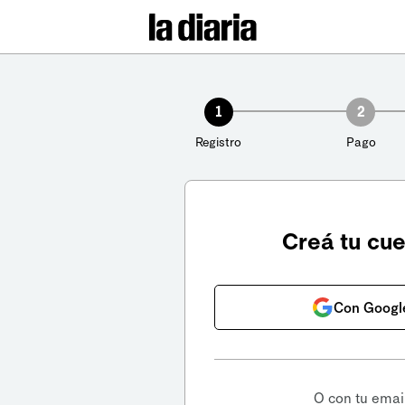
1
2
Registro
Pago
Creá tu cu
Con Googl
O con tu emai