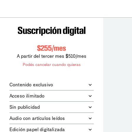
Suscripción digital
$255/mes
A partir del tercer mes $510/mes
Podés cancelar cuando quieras
Contenido exclusivo
Además de leer todos los contenidos
Acceso ilimitado
digitales de
la diaria
, podrás acceder a
los contenidos de Le Monde
Accedés sin límites a todos nuestros
Sin publicidad
diplomatique.
contenidos.
Navegá el sitio web sin espacios
Audio con artículos leídos
publicitarios.
Podrás escuchar los principales
Edición papel digitalizada
artículos del día, leídos por nuestro