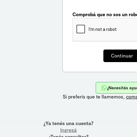
Comprobá que no sos un rob
¿Necesitás ayu
Si preferís que te llamemos,
comp
¿Ya tenés una cuenta?
Ingresá
¿Tenés consultas?