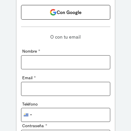
Con Google
O con tu email
*
Nombre
*
Email
Teléfono
Uruguay
+598
*
Contraseña