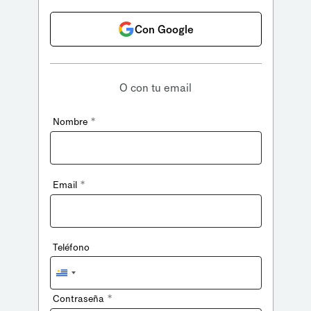
Con Google
O con tu email
*
Nombre
*
Email
Teléfono
Uruguay
+598
*
Contraseña