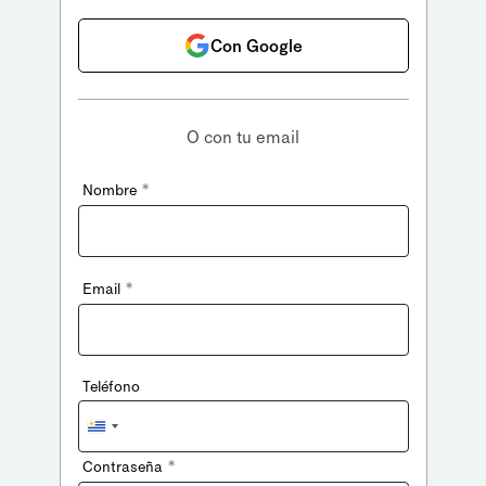
Con Google
O con tu email
*
Nombre
*
Email
Teléfono
Uruguay
+598
*
Contraseña