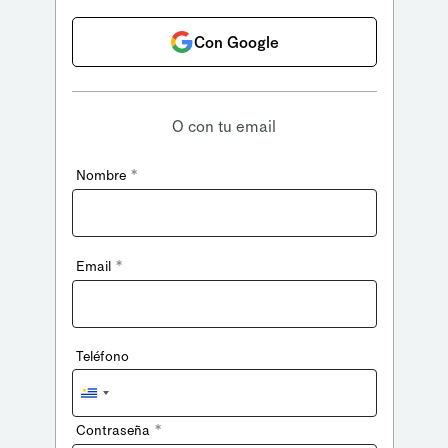
Con Google
O con tu email
*
Nombre
*
Email
Teléfono
Uruguay
+598
*
Contraseña