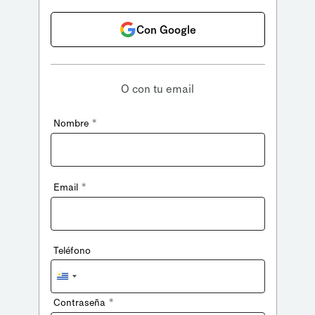
Con Google
O con tu email
*
Nombre
*
Email
Teléfono
Uruguay
+598
*
Contraseña