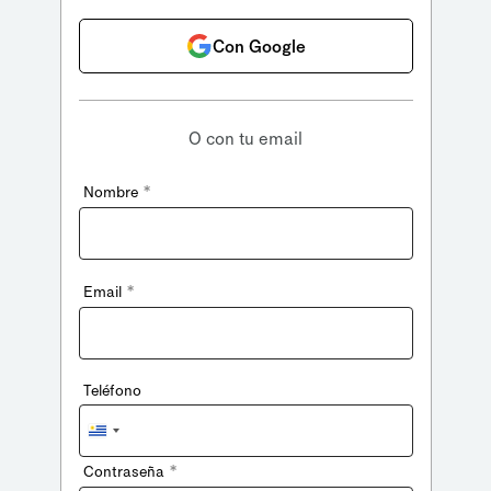
Con Google
O con tu email
*
Nombre
*
Email
Teléfono
Uruguay
+598
*
Contraseña