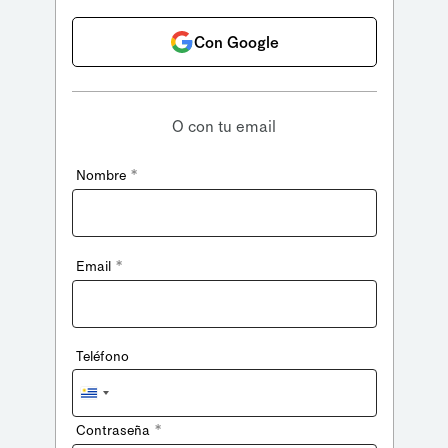
Con Google
O con tu email
*
Nombre
*
Email
Teléfono
Uruguay
+598
*
Contraseña