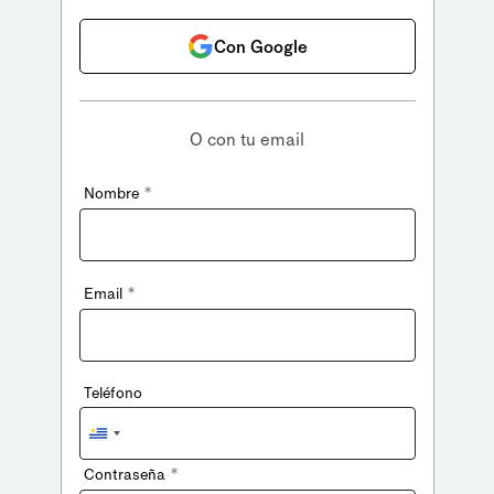
Con Google
O con tu email
*
Nombre
*
Email
Teléfono
Uruguay
+598
*
Contraseña