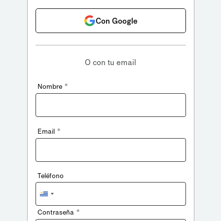
Con Google
O con tu email
*
Nombre
*
Email
Teléfono
Uruguay
+598
*
Contraseña