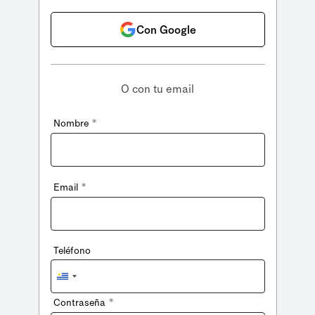
Con Google
O con tu email
*
Nombre
*
Email
Teléfono
Uruguay
+598
*
Contraseña