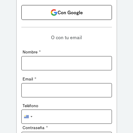
Con Google
O con tu email
*
Nombre
*
Email
Teléfono
Uruguay
+598
*
Contraseña