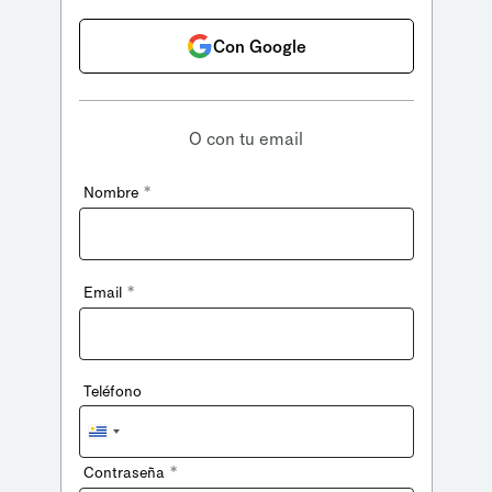
Con Google
O con tu email
*
Nombre
*
Email
Teléfono
Uruguay
+598
*
Contraseña