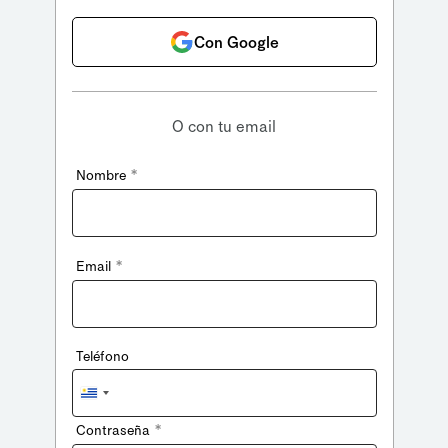
Con Google
O con tu email
*
Nombre
*
Email
Teléfono
Uruguay
+598
*
Contraseña