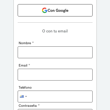
Con Google
O con tu email
*
Nombre
*
Email
Teléfono
Uruguay
+598
*
Contraseña