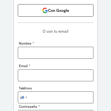
Con Google
O con tu email
*
Nombre
*
Email
Teléfono
Uruguay
+598
*
Contraseña