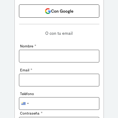
Con Google
O con tu email
*
Nombre
*
Email
Teléfono
Uruguay
+598
*
Contraseña