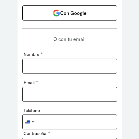
Con Google
O con tu email
*
Nombre
*
Email
Teléfono
Uruguay
+598
*
Contraseña