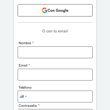
Con Google
O con tu email
*
Nombre
*
Email
Teléfono
Uruguay
+598
*
Contraseña