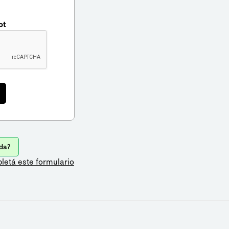
ot
da?
letá este formulario