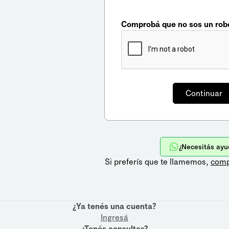
Comprobá que no sos un rob
¿Necesitás ayu
Si preferís que te llamemos,
comp
¿Ya tenés una cuenta?
Ingresá
¿Tenés consultas?