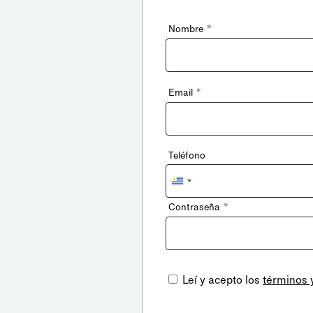
*
Nombre
*
Email
Teléfono
Uruguay
+598
*
Contraseña
Leí y acepto los
términos 