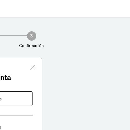
3
Confirmación
enta
e
l