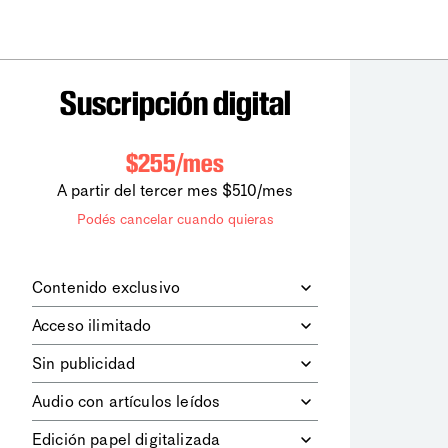
Suscripción digital
$255/mes
A partir del tercer mes $510/mes
Podés cancelar cuando quieras
Contenido exclusivo
Además de leer todos los contenidos
Acceso ilimitado
digitales de
la diaria
, podrás acceder a
los contenidos de Le Monde
Accedés sin límites a todos nuestros
Sin publicidad
diplomatique.
contenidos.
Navegá el sitio web sin espacios
Audio con artículos leídos
publicitarios.
Podrás escuchar los principales
Edición papel digitalizada
artículos del día, leídos por nuestro