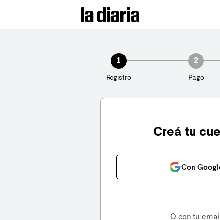
1
2
Registro
Pago
Creá tu cu
Con Googl
O con tu emai