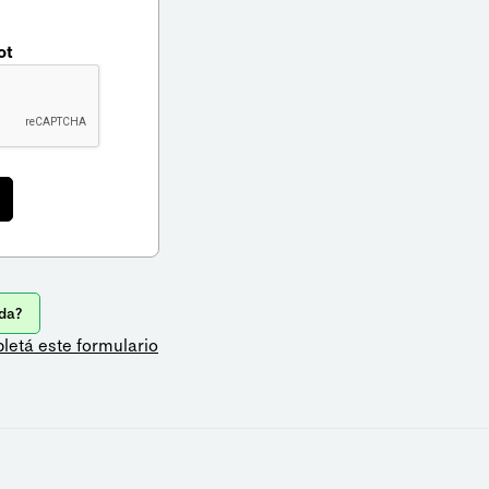
ot
da?
letá este formulario