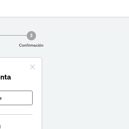
3
Confirmación
enta
e
l