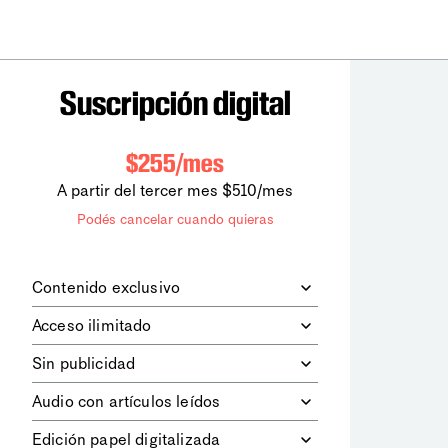
Suscripción digital
$255/mes
A partir del tercer mes $510/mes
Podés cancelar cuando quieras
Contenido exclusivo
Además de leer todos los contenidos
Acceso ilimitado
digitales de
la diaria
, podrás acceder a
los contenidos de Le Monde
Accedés sin límites a todos nuestros
Sin publicidad
diplomatique.
contenidos.
Navegá el sitio web sin espacios
Audio con artículos leídos
publicitarios.
Podrás escuchar los principales
Edición papel digitalizada
artículos del día, leídos por nuestro