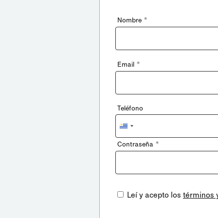
*
Nombre
*
Email
Teléfono
Uruguay
+598
*
Contraseña
Leí y acepto los
términos 