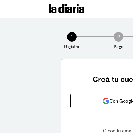
1
2
Registro
Pago
Creá tu cu
Con Googl
O con tu emai