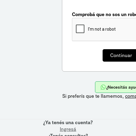
Comprobá que no sos un rob
¿Necesitás ayu
Si preferís que te llamemos,
comp
¿Ya tenés una cuenta?
Ingresá
¿Tenés consultas?