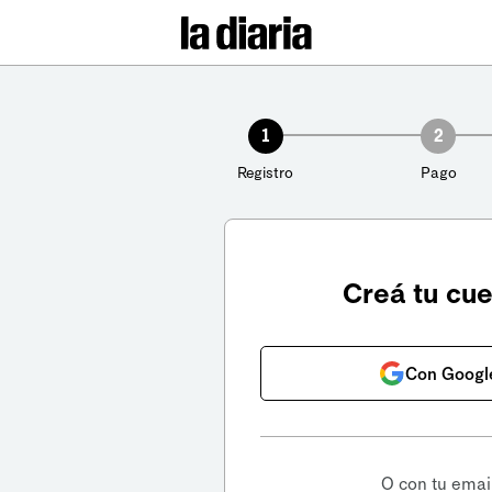
1
2
Registro
Pago
Creá tu cu
Con Googl
O con tu emai