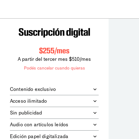
Suscripción digital
$255/mes
A partir del tercer mes $510/mes
Podés cancelar cuando quieras
Contenido exclusivo
Además de leer todos los contenidos
Acceso ilimitado
digitales de
la diaria
, podrás acceder a
los contenidos de Le Monde
Accedés sin límites a todos nuestros
Sin publicidad
diplomatique.
contenidos.
Navegá el sitio web sin espacios
Audio con artículos leídos
publicitarios.
Podrás escuchar los principales
Edición papel digitalizada
artículos del día, leídos por nuestro