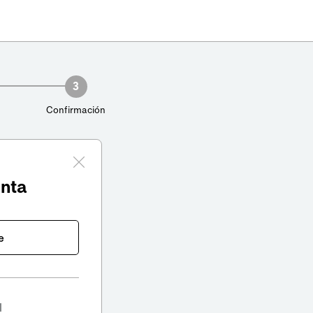
3
Confirmación
enta
e
l