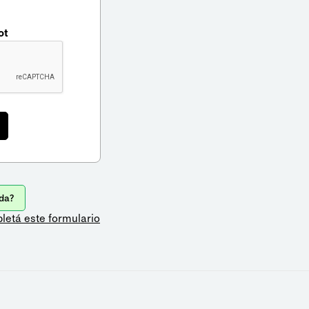
ot
da?
letá este formulario