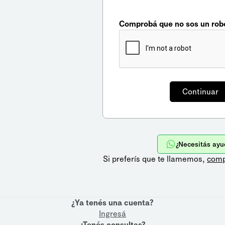
Comprobá que no sos un rob
¿Necesitás ayu
Si preferís que te llamemos,
comp
¿Ya tenés una cuenta?
Ingresá
¿Tenés consultas?