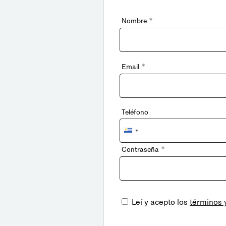
*
Nombre
*
Email
Teléfono
Uruguay
+598
*
Contraseña
Leí y acepto los
términos 