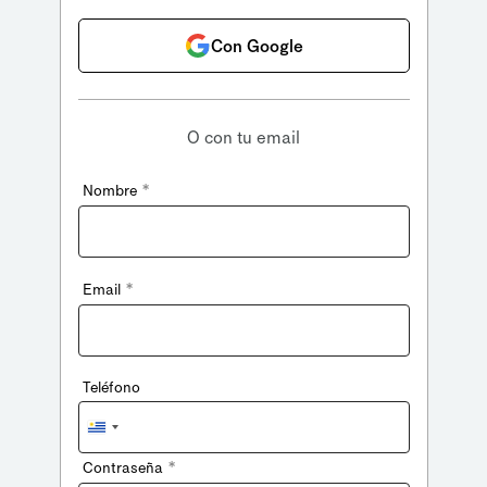
Con Google
O con tu email
*
Nombre
*
Email
Teléfono
Uruguay
+598
*
Contraseña