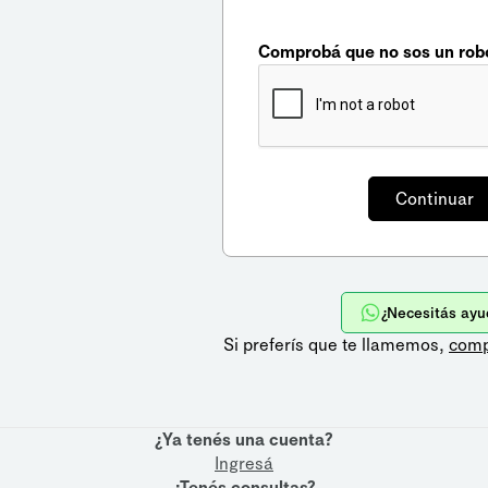
Comprobá que no sos un rob
¿Necesitás ayu
Si preferís que te llamemos,
comp
¿Ya tenés una cuenta?
Ingresá
¿Tenés consultas?