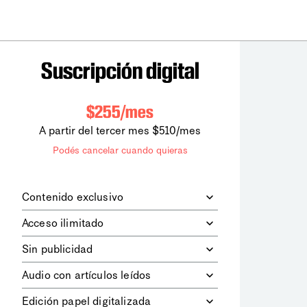
Suscripción digital
$255/mes
A partir del tercer mes $510/mes
Podés cancelar cuando quieras
Contenido exclusivo
Además de leer todos los contenidos
Acceso ilimitado
digitales de
la diaria
, podrás acceder a
los contenidos de Le Monde
Accedés sin límites a todos nuestros
Sin publicidad
diplomatique.
contenidos.
Navegá el sitio web sin espacios
Audio con artículos leídos
publicitarios.
Podrás escuchar los principales
Edición papel digitalizada
artículos del día, leídos por nuestro