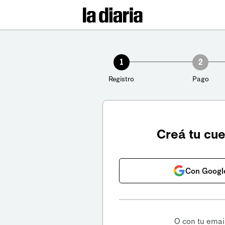
1
2
Registro
Pago
Creá tu cu
Con Googl
O con tu emai