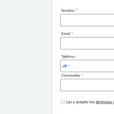
*
Nombre
*
Email
Teléfono
Uruguay
+598
*
Contraseña
Leí y acepto los
términos 