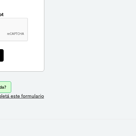
ot
da?
letá este formulario