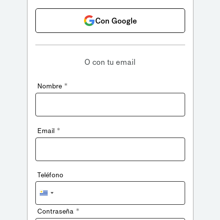
Con Google
O con tu email
*
Nombre
*
Email
Teléfono
Uruguay
+598
*
Contraseña