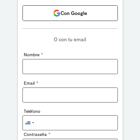
Con Google
O con tu email
*
Nombre
*
Email
Teléfono
Uruguay
+598
*
Contraseña