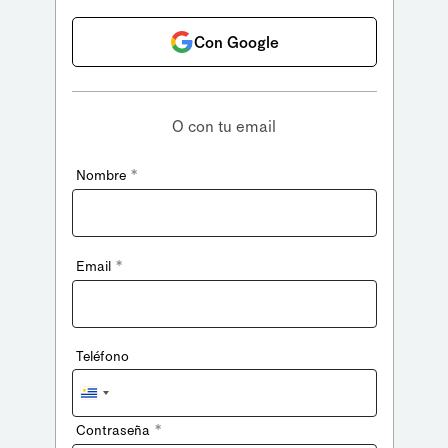
Con Google
O con tu email
*
Nombre
*
Email
Teléfono
Uruguay
+598
*
Contraseña