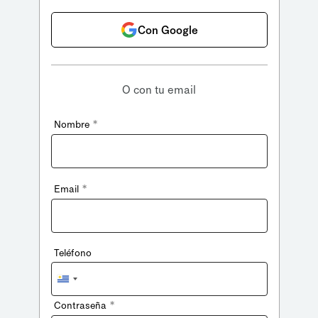
Con Google
O con tu email
*
Nombre
*
Email
Teléfono
Uruguay
+598
*
Contraseña