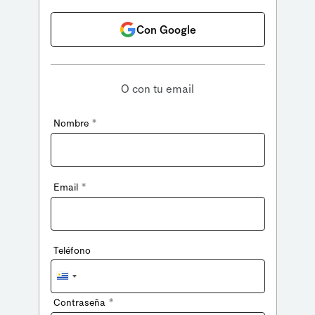
Con Google
O con tu email
*
Nombre
*
Email
Teléfono
Uruguay
+598
*
Contraseña