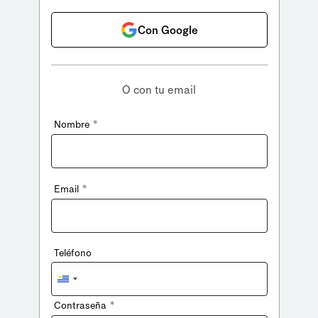
Con Google
O con tu email
*
Nombre
*
Email
Teléfono
Uruguay
+598
*
Contraseña