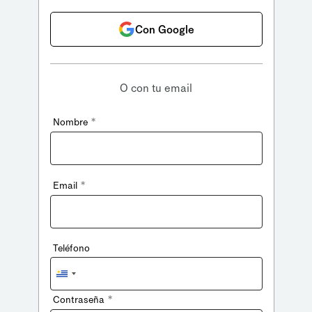
Con Google
O con tu email
*
Nombre
*
Email
Teléfono
Uruguay
+598
*
Contraseña