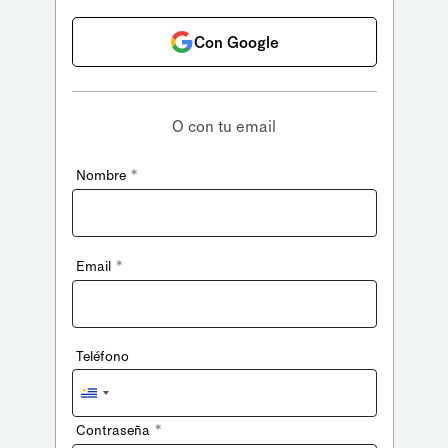
Con Google
O con tu email
*
Nombre
*
Email
Teléfono
Uruguay
+598
*
Contraseña