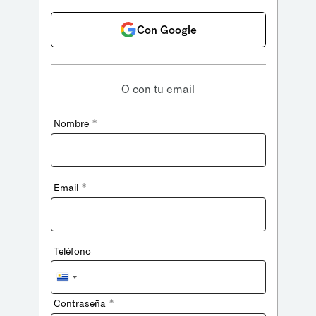
Con Google
O con tu email
*
Nombre
*
Email
Teléfono
Uruguay
+598
*
Contraseña