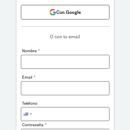
Con Google
O con tu email
*
Nombre
*
Email
Teléfono
Uruguay
+598
*
Contraseña