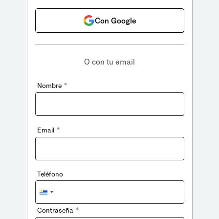
Con Google
O con tu email
*
Nombre
*
Email
Teléfono
Uruguay
+598
*
Contraseña