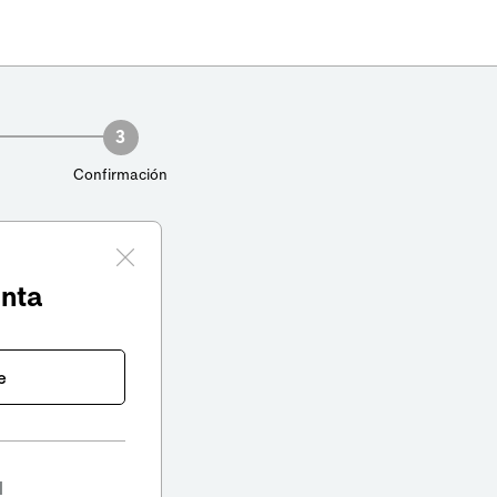
3
Confirmación
enta
e
l