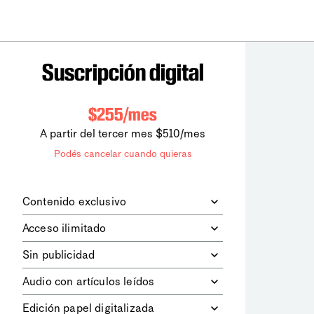
Suscripción digital
$255/mes
A partir del tercer mes $510/mes
Podés cancelar cuando quieras
Contenido exclusivo
Además de leer todos los contenidos
Acceso ilimitado
digitales de
la diaria
, podrás acceder a
los contenidos de Le Monde
Accedés sin límites a todos nuestros
Sin publicidad
diplomatique.
contenidos.
Navegá el sitio web sin espacios
Audio con artículos leídos
publicitarios.
Podrás escuchar los principales
Edición papel digitalizada
artículos del día, leídos por nuestro