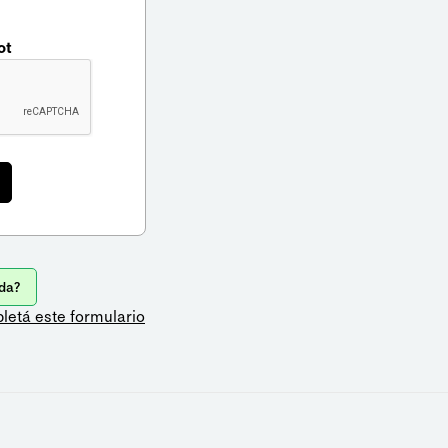
ot
da?
letá este formulario