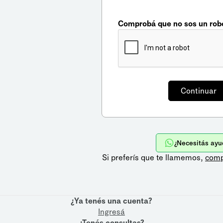
Comprobá que no sos un rob
¿Necesitás ayu
Si preferís que te llamemos,
comp
¿Ya tenés una cuenta?
Ingresá
¿Tenés consultas?