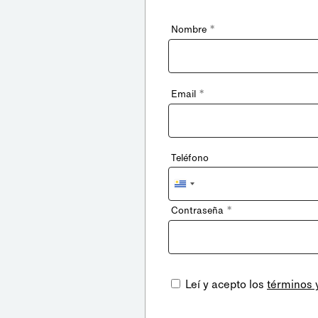
*
Nombre
*
Email
Teléfono
Uruguay
+598
*
Contraseña
Leí y acepto los
términos 