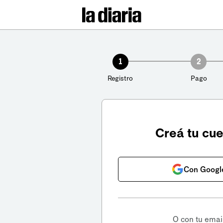
1
2
Registro
Pago
Creá tu cu
Con Googl
O con tu emai