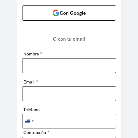
Con Google
O con tu email
*
Nombre
*
Email
Teléfono
Uruguay
+598
*
Contraseña